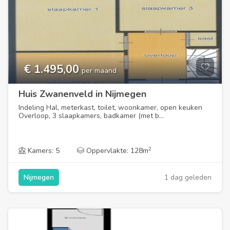
€ 1.495,00
per maand
Huis Zwanenveld in Nijmegen
Indeling Hal, meterkast, toilet, woonkamer, open keuken
Overloop, 3 slaapkamers, badkamer (met b...
2
Kamers: 5
Oppervlakte: 128m
1 dag geleden
Nijmegen