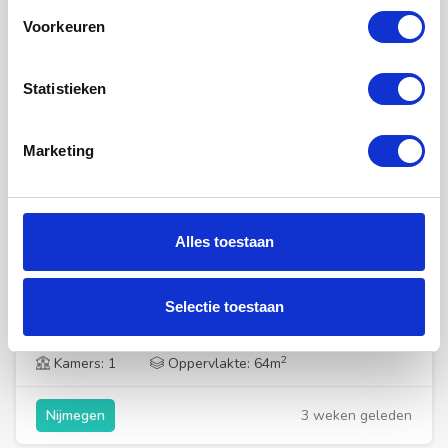
Voorkeuren
Statistieken
Marketing
€ 2.090,00
per maand
Alles toestaan
Studio Berg en Dalseweg in Nijmegen
Deze unieke ligt in Canisiushof, een monumentaal en
karakteristiek pand in Nijmegen met historische...
Selectie toestaan
2
Kamers: 1
Oppervlakte: 64m
3 weken geleden
Nijmegen