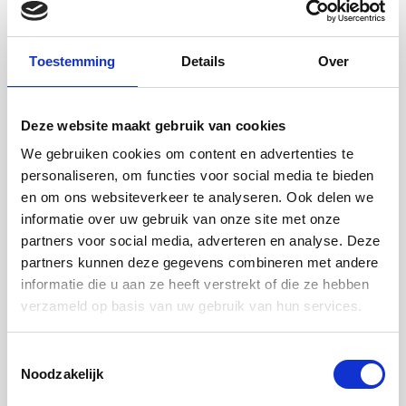
Toestemming
Details
Over
Deze website maakt gebruik van cookies
We gebruiken cookies om content en advertenties te
€ 1.752,00
personaliseren, om functies voor social media te bieden
per maand
en om ons websiteverkeer te analyseren. Ook delen we
Studio Berg en Dalseweg in Nijmegen
informatie over uw gebruik van onze site met onze
partners voor social media, adverteren en analyse. Deze
Deze loft is gemeubileerd en ontworpen om je verblijf zo
comfortabel mogelijk te maken. Je beschikt...
partners kunnen deze gegevens combineren met andere
informatie die u aan ze heeft verstrekt of die ze hebben
verzameld op basis van uw gebruik van hun services.
2
Kamers: 1
Oppervlakte: 53m
Toestemmingsselectie
2 weken geleden
Nijmegen
Noodzakelijk