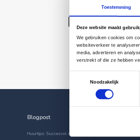
Toestemming
Deze wonin
Deze website maakt gebruik
We gebruiken cookies om cont
websiteverkeer te analyseren
media, adverteren en analys
verstrekt of die ze hebben v
Toestemmingsselectie
Noodzakelijk
Blogpost
Laatste
Appartemen
Huurtips: Succesvol op zoek naar een nieuwe