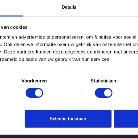
Details
g is helaas verhuurd
 van cookies
Pagina niet gevonden
ent en advertenties te personaliseren, om functies voor social
. Ook delen we informatie over uw gebruik van onze site met on
e. Deze partners kunnen deze gegevens combineren met andere i
Terug naar woningoverzicht
erzameld op basis van uw gebruik van hun services.
Voorkeuren
Statistieken
 huurwoningen
Klantenservice
Selectie toestaan
t Van Ittersumstraat in Zwolle
info@huurflits.nl