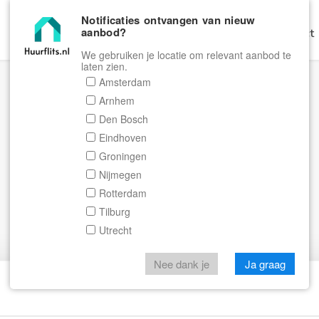
Notificaties ontvangen van nieuw
aanbod?
Home
Zoeken
Gratis Verhuren
Contact
We gebruiken je locatie om relevant aanbod te
laten zien.
Amsterdam
Arnhem
Den Bosch
Eindhoven
Groningen
Nijmegen
Rotterdam
Tilburg
Utrecht
Nee dank je
Ja graag