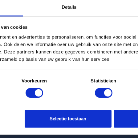
Details
g is helaas verhuurd
 van cookies
Pagina niet gevonden
ent en advertenties te personaliseren, om functies voor social
. Ook delen we informatie over uw gebruik van onze site met on
e. Deze partners kunnen deze gegevens combineren met andere i
Terug naar woningoverzicht
erzameld op basis van uw gebruik van hun services.
Voorkeuren
Statistieken
 huurwoningen
Klantenservice
Selectie toestaan
t Van Ittersumstraat in Zwolle
info@huurflits.nl