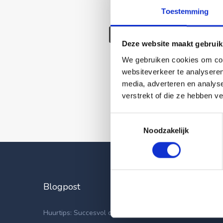
Toestemming
Deze wonin
Deze website maakt gebruik
We gebruiken cookies om cont
websiteverkeer te analyseren
media, adverteren en analys
verstrekt of die ze hebben v
Toestemmingsselectie
Noodzakelijk
Blogpost
Laatste
Appartemen
Huurtips: Succesvol op zoek naar een nieuwe