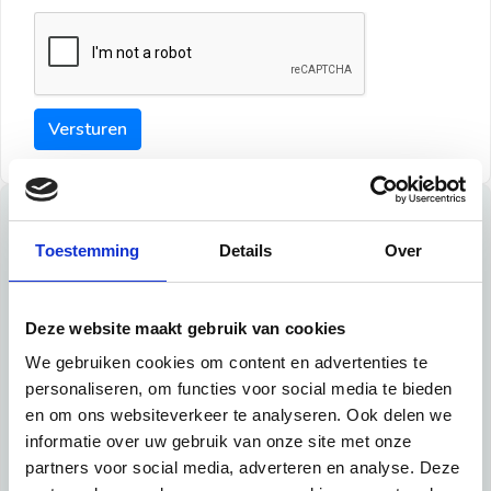
Versturen
Tips
Toestemming
Details
Over
Maak een goede indruk bij de verhuurder met deze tips:
Tip 1:
Deze website maakt gebruik van cookies
We gebruiken cookies om content en advertenties te
Schrijf een duidelijke introductie en geef de volgende
personaliseren, om functies voor social media te bieden
informatie mee:
en om ons websiteverkeer te analyseren. Ook delen we
informatie over uw gebruik van onze site met onze
Ben je student, werkachtig of werkzoekend
partners voor social media, adverteren en analyse. Deze
Wat je in je dagelijks leven doet