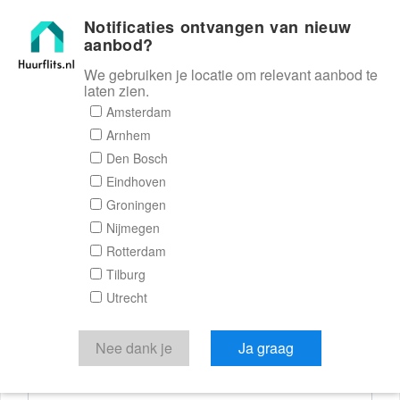
Notificaties ontvangen van nieuw
Huurflits
aanbod?
We gebruiken je locatie om relevant aanbod te
laten zien.
Reactieformulier
Amsterdam
Arnhem
Huurflits
Den Bosch
Eindhoven
Groningen
Nijmegen
Verstuur je bericht
Rotterdam
Tilburg
Door een bericht te sturen kom je in contact met de
Utrecht
aanbieder of makelaar van de woning.
Je reactie
Nee dank je
Ja graag