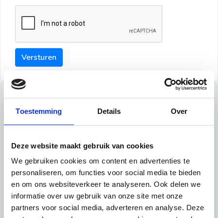
Versturen
Tips
Toestemming
Details
Over
Maak een goede indruk bij de verhuurder met deze tips:
Tip 1:
Deze website maakt gebruik van cookies
We gebruiken cookies om content en advertenties te
Schrijf een duidelijke introductie en geef de volgende
personaliseren, om functies voor social media te bieden
informatie mee:
en om ons websiteverkeer te analyseren. Ook delen we
informatie over uw gebruik van onze site met onze
Ben je student, werkachtig of werkzoekend
partners voor social media, adverteren en analyse. Deze
Wat je in je dagelijks leven doet