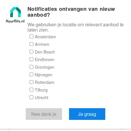
Notificaties ontvangen van nieuw
Huurflits
aanbod?
We gebruiken je locatie om relevant aanbod te
laten zien.
Reactieformulier
Amsterdam
Arnhem
Huurflits
Den Bosch
Eindhoven
Groningen
Nijmegen
Verstuur je bericht
Rotterdam
Tilburg
Door een bericht te sturen kom je in contact met de
Utrecht
aanbieder of makelaar van de woning.
Je reactie
Nee dank je
Ja graag