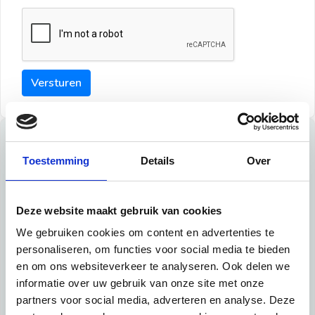
Versturen
Tips
Toestemming
Details
Over
Maak een goede indruk bij de verhuurder met deze tips:
Tip 1:
Deze website maakt gebruik van cookies
We gebruiken cookies om content en advertenties te
Schrijf een duidelijke introductie en geef de volgende
personaliseren, om functies voor social media te bieden
informatie mee:
en om ons websiteverkeer te analyseren. Ook delen we
informatie over uw gebruik van onze site met onze
Ben je student, werkachtig of werkzoekend
partners voor social media, adverteren en analyse. Deze
Wat je in je dagelijks leven doet