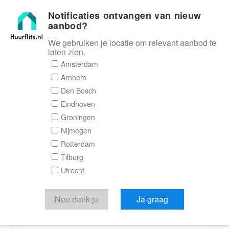
Notificaties ontvangen van nieuw
Huurflits
aanbod?
We gebruiken je locatie om relevant aanbod te
laten zien.
Reactieformulier
Amsterdam
Arnhem
Huurflits
Den Bosch
Eindhoven
Groningen
Nijmegen
Verstuur je bericht
Rotterdam
Tilburg
Door een bericht te sturen kom je in contact met de
Utrecht
aanbieder of makelaar van de woning.
Je reactie
Nee dank je
Ja graag