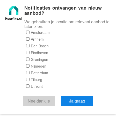
Notificaties ontvangen van nieuw
Huurflits
aanbod?
We gebruiken je locatie om relevant aanbod te
laten zien.
Reactieformulier
Amsterdam
Arnhem
Huurflits
Den Bosch
Eindhoven
Groningen
Nijmegen
Verstuur je bericht
Rotterdam
Tilburg
Door een bericht te sturen kom je in contact met de
Utrecht
aanbieder of makelaar van de woning.
Je reactie
Nee dank je
Ja graag