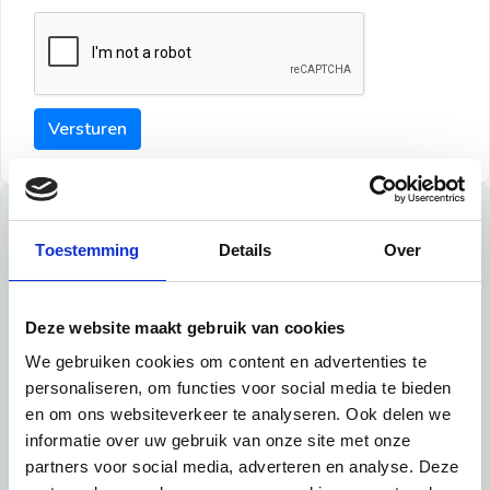
Versturen
Tips
Toestemming
Details
Over
Maak een goede indruk bij de verhuurder met deze tips:
Tip 1:
Deze website maakt gebruik van cookies
We gebruiken cookies om content en advertenties te
Schrijf een duidelijke introductie en geef de volgende
personaliseren, om functies voor social media te bieden
informatie mee:
en om ons websiteverkeer te analyseren. Ook delen we
informatie over uw gebruik van onze site met onze
Ben je student, werkachtig of werkzoekend
partners voor social media, adverteren en analyse. Deze
Wat je in je dagelijks leven doet