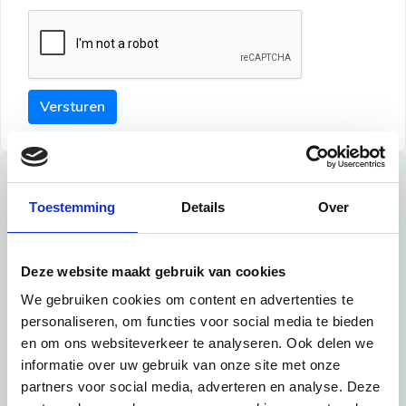
Versturen
Tips
Toestemming
Details
Over
Maak een goede indruk bij de verhuurder met deze tips:
Tip 1:
Deze website maakt gebruik van cookies
We gebruiken cookies om content en advertenties te
Schrijf een duidelijke introductie en geef de volgende
personaliseren, om functies voor social media te bieden
informatie mee:
en om ons websiteverkeer te analyseren. Ook delen we
informatie over uw gebruik van onze site met onze
Ben je student, werkachtig of werkzoekend
partners voor social media, adverteren en analyse. Deze
Wat je in je dagelijks leven doet