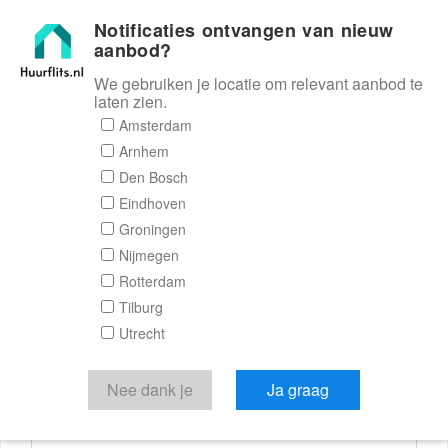
Notificaties ontvangen van nieuw
Huurflits
aanbod?
We gebruiken je locatie om relevant aanbod te
laten zien.
Reactieformulier
Amsterdam
Arnhem
Huurflits
Den Bosch
Eindhoven
Groningen
Nijmegen
Verstuur je bericht
Rotterdam
Tilburg
Door een bericht te sturen kom je in contact met de
Utrecht
aanbieder of makelaar van de woning.
Je reactie
Nee dank je
Ja graag