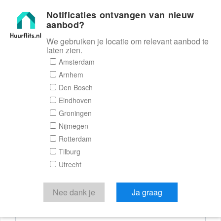
Notificaties ontvangen van nieuw
Huurflits
aanbod?
We gebruiken je locatie om relevant aanbod te
laten zien.
Reactieformulier
Amsterdam
Arnhem
Huurflits
Den Bosch
Eindhoven
Groningen
Nijmegen
Verstuur je bericht
Rotterdam
Tilburg
Door een bericht te sturen kom je in contact met de
Utrecht
aanbieder of makelaar van de woning.
Je reactie
Nee dank je
Ja graag