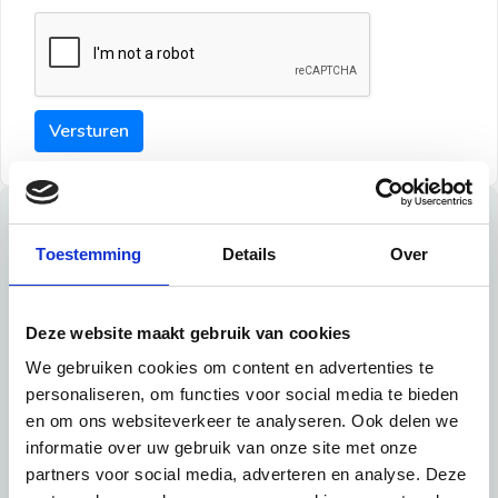
Versturen
Tips
Toestemming
Details
Over
Maak een goede indruk bij de verhuurder met deze tips:
Tip 1:
Deze website maakt gebruik van cookies
We gebruiken cookies om content en advertenties te
Schrijf een duidelijke introductie en geef de volgende
personaliseren, om functies voor social media te bieden
informatie mee:
en om ons websiteverkeer te analyseren. Ook delen we
informatie over uw gebruik van onze site met onze
Ben je student, werkachtig of werkzoekend
partners voor social media, adverteren en analyse. Deze
Wat je in je dagelijks leven doet