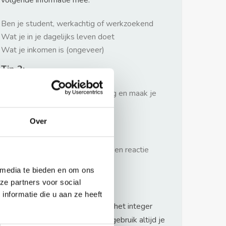
volgende informatie mee:
Ben je student, werkachtig of werkzoekend
Wat je in je dagelijks leven doet
Wat je inkomen is (ongeveer)
Tip 2:
Wees beleefd, niet te langdradig en maak je
verhaal kort
Over
Tip 3:
Wacht niet met reageren. Snel een reactie
sturen geeft je meer kans.
 media te bieden en om ons
Waarschuwing
ze partners voor social
nformatie die u aan ze heeft
Huurflits hecht veel waarde aan het integer
handelen van verhuurders maar gebruik altijd je