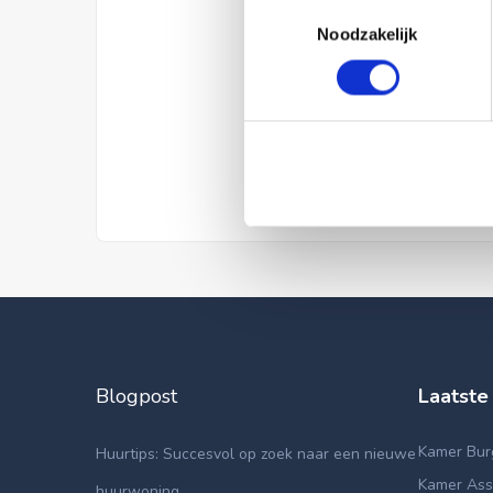
Toestemmingsselectie
Noodzakelijk
Blogpost
Laatste
Kamer Bur
Huurtips: Succesvol op zoek naar een nieuwe
Kamer Asse
huurwoning