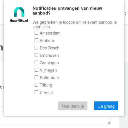
Notificaties ontvangen van nieuw
aanbod?
Home
Zoeken
Gratis Verhuren
Contact
We gebruiken je locatie om relevant aanbod te
laten zien.
Amsterdam
Arnhem
ulier Huurflits
Den Bosch
Eindhoven
Groningen
Nijmegen
Rotterdam
Tilburg
et de aanbieder of makelaar van de woning.
Utrecht
Nee dank je
Ja graag