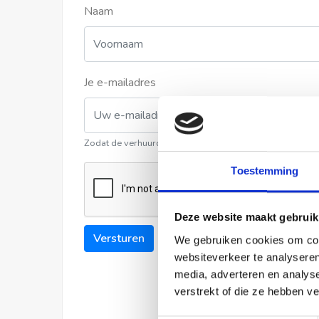
Naam
Je e-mailadres
Zodat de verhuurder contact met u kan opnemen
Toestemming
Deze website maakt gebruik
Versturen
We gebruiken cookies om cont
websiteverkeer te analyseren
media, adverteren en analys
verstrekt of die ze hebben v