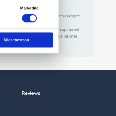
gezonde verstand.
Marketing
1: Nooit vooraf betalen zonder de woning te
hebben gezien.
2: Geen persoonlijke documenten opsturen!
3: Meld bij misbruik de advertentie bij onze
Alles toestaan
klantenservice.
Reviews