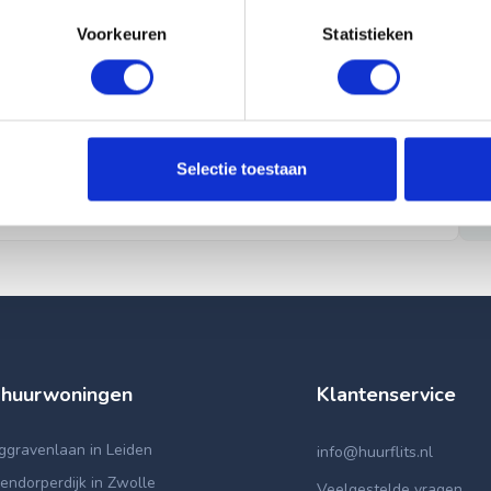
Voorkeuren
Statistieken
Selectie toestaan
 huurwoningen
Klantenservice
ggravenlaan in Leiden
info@huurflits.nl
ndorperdijk in Zwolle
Veelgestelde vragen