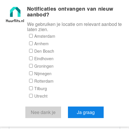
Notificaties ontvangen van nieuw
Huurflits
aanbod?
We gebruiken je locatie om relevant aanbod te
laten zien.
Reactieformulier
Amsterdam
Arnhem
Huurflits
Den Bosch
Eindhoven
Groningen
Nijmegen
Verstuur je bericht
Rotterdam
Tilburg
Door een bericht te sturen kom je in contact met de
Utrecht
aanbieder of makelaar van de woning.
Je reactie
Nee dank je
Ja graag