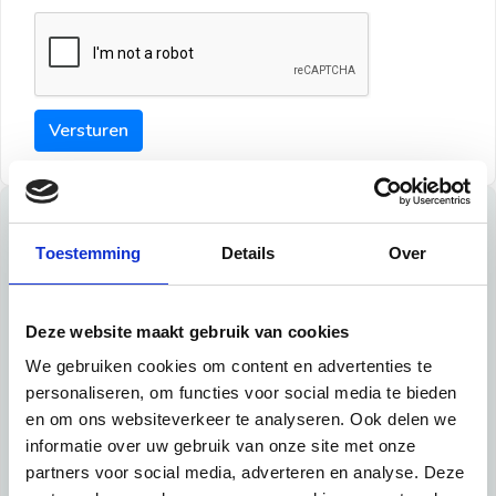
Versturen
Tips
Toestemming
Details
Over
Maak een goede indruk bij de verhuurder met deze tips:
Tip 1:
Deze website maakt gebruik van cookies
We gebruiken cookies om content en advertenties te
Schrijf een duidelijke introductie en geef de volgende
personaliseren, om functies voor social media te bieden
informatie mee:
en om ons websiteverkeer te analyseren. Ook delen we
informatie over uw gebruik van onze site met onze
Ben je student, werkachtig of werkzoekend
partners voor social media, adverteren en analyse. Deze
Wat je in je dagelijks leven doet