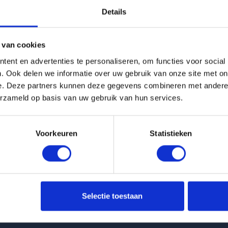
Details
g is helaas verhuurd
 van cookies
Pagina niet gevonden
ent en advertenties te personaliseren, om functies voor social
. Ook delen we informatie over uw gebruik van onze site met on
e. Deze partners kunnen deze gegevens combineren met andere i
Terug naar woningoverzicht
erzameld op basis van uw gebruik van hun services.
Voorkeuren
Statistieken
 huurwoningen
Klantenservice
Selectie toestaan
t Keizersgracht in Eindhoven
info@huurflits.nl