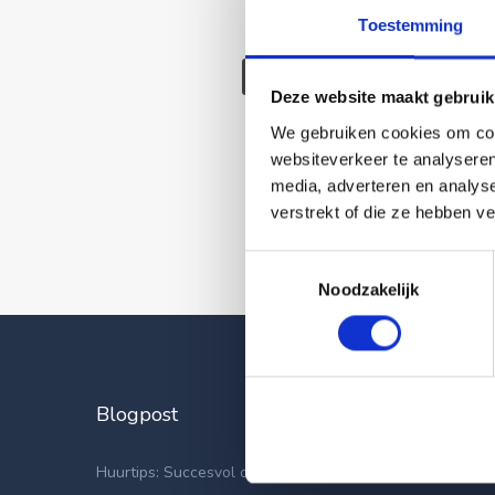
Toestemming
Deze wonin
Deze website maakt gebruik
We gebruiken cookies om cont
websiteverkeer te analyseren
media, adverteren en analys
verstrekt of die ze hebben v
Toestemmingsselectie
Noodzakelijk
Blogpost
Laatste
Appartemen
Huurtips: Succesvol op zoek naar een nieuwe