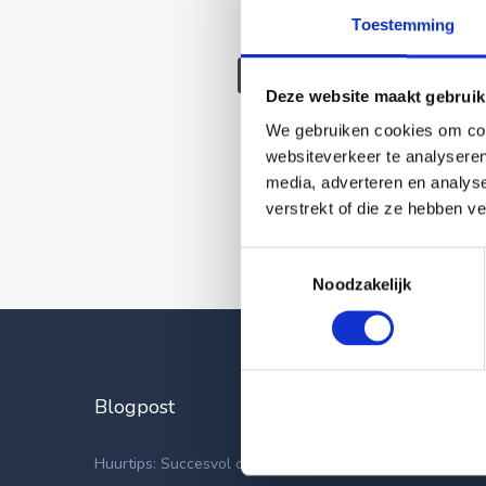
Toestemming
Deze wonin
Deze website maakt gebruik
We gebruiken cookies om cont
websiteverkeer te analyseren
media, adverteren en analys
verstrekt of die ze hebben v
Toestemmingsselectie
Noodzakelijk
Blogpost
Laatste
Apparteme
Huurtips: Succesvol op zoek naar een nieuwe