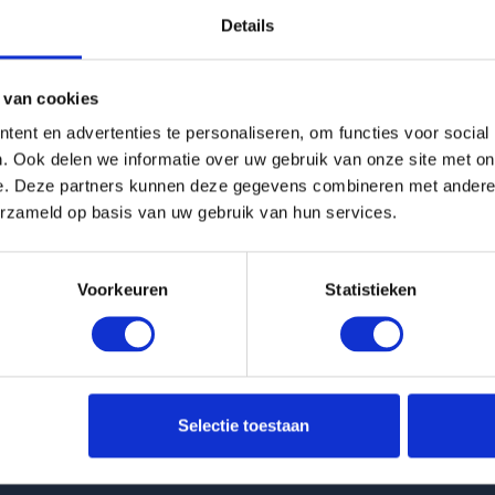
Details
g is helaas verhuurd
 van cookies
Pagina niet gevonden
ent en advertenties te personaliseren, om functies voor social
. Ook delen we informatie over uw gebruik van onze site met on
e. Deze partners kunnen deze gegevens combineren met andere i
Terug naar woningoverzicht
erzameld op basis van uw gebruik van hun services.
Voorkeuren
Statistieken
 huurwoningen
Klantenservice
Selectie toestaan
nt Molenbeekstraat in Amsterdam
info@huurflits.nl